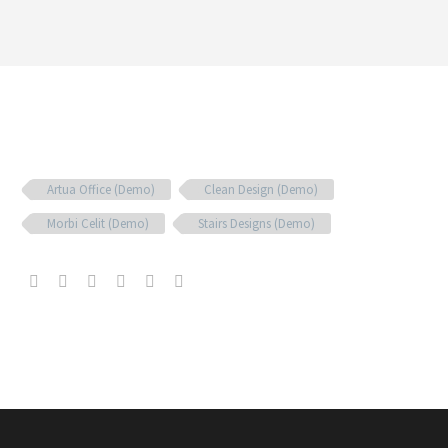
Artua Office (Demo)
Clean Design (Demo)
Morbi Celit (Demo)
Stairs Designs (Demo)