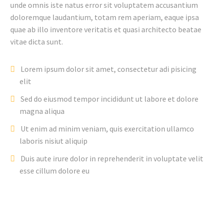
unde omnis iste natus error sit voluptatem accusantium
doloremque laudantium, totam rem aperiam, eaque ipsa
quae ab illo inventore veritatis et quasi architecto beatae
vitae dicta sunt.
Lorem ipsum dolor sit amet, consectetur adi pisicing
elit
Sed do eiusmod tempor incididunt ut labore et dolore
magna aliqua
Ut enim ad minim veniam, quis exercitation ullamco
laboris nisiut aliquip
Duis aute irure dolor in reprehenderit in voluptate velit
esse cillum dolore eu